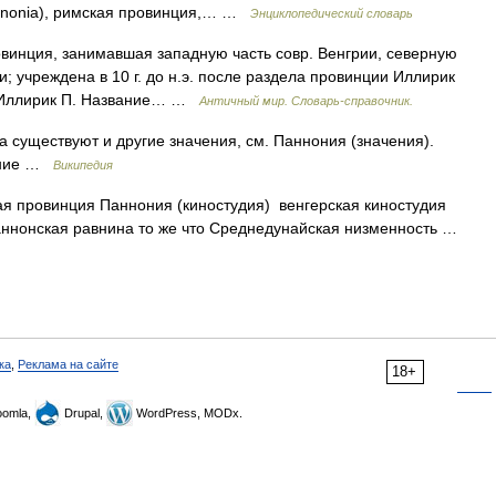
nnonia), римская провинция,… …
Энциклопедический словарь
винция, занимавшая западную часть совр. Венгрии, северную
; учреждена в 10 г. до н.э. после раздела провинции Иллирик
 Иллирик П. Название… …
Античный мир. Словарь-справочник.
 существуют и другие значения, см. Паннония (значения).
жение …
Википедия
 провинция Паннония (киностудия) венгерская киностудия
аннонская равнина то же что Среднедунайская низменность …
ка
,
Реклама на сайте
18+
omla,
Drupal,
WordPress, MODx.