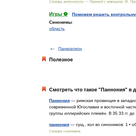
Словарь
античности
. —
Перевод
с
немецкого
.
М
.
:
Про
Игры ⚽
Поможем решить контрольну
Синонимы
:
область
Панкратион
Полезное
Смотреть что такое "Паннония" в д
Паннония
— римская провинция в западно
современной Югославии и восточной части
группы иллирийских племён. В 35 33 гг.
паннония
— сущ., кол во синонимов: 1 • 
Словарь синонимов