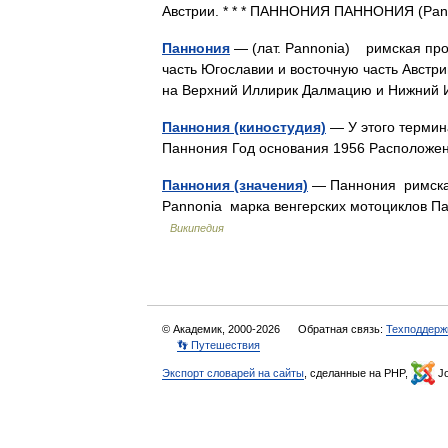
Австрии. * * * ПАННОНИЯ ПАННОНИЯ (Pa
Паннония
— (лат. Pannonia) римская про
часть Югославии и восточную часть Австрии
на Верхний Иллирик Далмацию и Нижний
Паннония (киностудия)
— У этого термина
Паннония Год основания 1956 Располо
Паннония (значения)
— Паннония римская
Pannonia марка венгерских мотоциклов П
Википедия
© Академик, 2000-2026
Обратная связь:
Техподдерж
👣 Путешествия
Экспорт словарей на сайты
, сделанные на PHP,
Jo