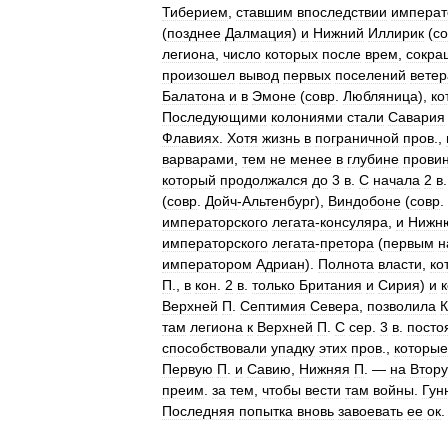
Тиберием
,
ставшим
впоследствии
импера
(
позднее
Далмация
)
и
Нижний
Иллирик
(
со
легиона
,
число
которых
после
врем
,
сокра
произошел
вывод
первых
поселений
ветер
Балатона
и
в
Эмоне
(
совр
.
Любляница
),
ко
Последующими
колониями
стали
Савария
Флавиях
.
Хотя
жизнь
в
пограничной
пров
.,
варварами
,
тем
не
менее
в
глубине
прови
который
продолжался
до
3
в
.
С
начала
2
в
(
совр
.
Дойч
-
Альтенбург
),
Виндобоне
(
совр
.
императорского
легата
-
консуляра
,
и
Нижн
императорского
легата
-
претора
(
первым
н
императором
Адриан
).
Полнота
власти
,
ко
П
.,
в
кон
.
2
в
.
только
Британия
и
Сирия
)
и
Верхней
П
.
Септимия
Севера
,
позволила
К
там
легиона
к
Верхней
П
.
С
сер
.
3
в
.
посто
способствовали
упадку
этих
пров
.,
которые
Первую
П
.
и
Савию
,
Нижняя
П
. —
на
Втор
преим
.
за
тем
,
чтобы
вести
там
войны
.
Гун
Последняя
попытка
вновь
завоевать
ее
ок