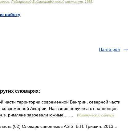
гресс
.
Лейпцигский
Библиографический
институт
.
1989
.
ю работу
Панта рей
ругих словарях:
й части территории современной Венгрии, северной части
 современной Австрии. Название получила от паннонцев
 до н.э. римляне завоевали южные… …
Исторический словарь
область (62) Словарь синонимов ASIS. В.Н. Тришин. 2013 …