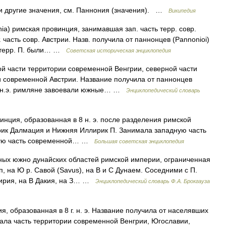
и другие значения, см. Паннония (значения). …
Википедия
nia) римская провинция, занимавшая зап. часть терр. совр.
. часть совр. Австрии. Назв. получила от паннонцев (Pannonioi)
и терр. П. были… …
Советская историческая энциклопедия
й части территории современной Венгрии, северной части
 современной Австрии. Название получила от паннонцев
 до н.э. римляне завоевали южные… …
Энциклопедический словарь
ия, образованная в 8 н. э. после разделения римской
рик Далмация и Нижняя Иллирик П. Занимала западную часть
рную часть современной… …
Большая советская энциклопедия
ьных южно дунайских областей римской империи, ограниченная
п, на Ю р. Савой (Savus), на В и С Дунаем. Соседними с П.
лирия, на В Дакия, на З… …
Энциклопедический словарь Ф.А. Брокгауза
, образованная в 8 г. н. э. Название получила от населявших
ала часть территории современной Венгрии, Югославии,