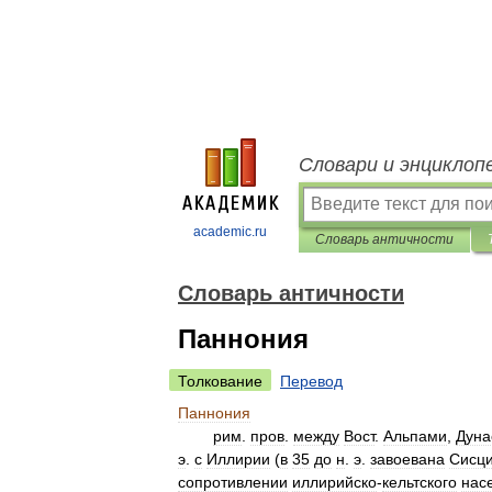
Словари и энциклоп
academic.ru
Словарь античности
Словарь античности
Паннония
Толкование
Перевод
Паннония
рим
.
пров
.
между
Вост
.
Альпами
,
Дун
э
.
с
Иллирии
(
в
35
до
н
.
э
.
завоевана
Сисц
сопротивлении
иллирийско
-
кельтского
нас