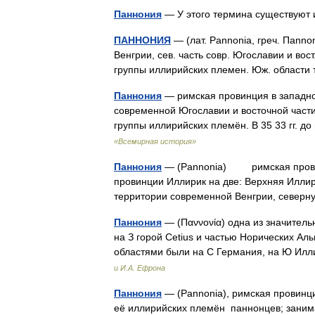
Паннония
— У этого термина существуют 
ПАННОНИЯ
— (лат. Pannonia, греч. Пanno
Венгрии, сев. часть совр. Югославии и вост
группы иллирийских племен. Юж. област
Паннония
— римская провинция в западно
современной Югославии и восточной части
группы иллирийских племён. В 35 33 гг.
«Всемирная история»
Паннония
— (Pannonia) римская провинц
провинции Иллирик на две: Верхняя Илли
территории современной Венгрии, севе
Паннония
— (Παννονία) одна из значител
на З горой Cetius и частью Норических Аль
областями были на С Германия, на Ю Ил
и И.А. Ефрона
Паннония
— (Pannonia), римская провинция
её иллирийских племён паннонцев; заним