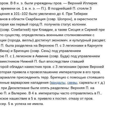
тором
.
В
8
н
.
э
.
были
учреждены
пров
. —
Верхний
Иллирик
времени
ок
.
1
в
.
н
.
э
. —
П
.).
В
позднейшей
П
.
стояли
3
щения
в
101
–
102
было
увеличено
до
4
.
При
Тиберии
анов
в
области
Скарбанция
(
совр
.
Шопрон
),
в
окрестности
торая
как
первый
город
П
.
получила
статус
колонии
.
(
совр
.
Сомбатхей
)
при
Клавдии
,
а
также
Сисция
и
Сирмий
при
по
существу
,
определялась
военными
столкновениями
с
нции
(
города
,
виллы
)
достигнут
экономич
.
и
культурный
расцвет
,
.
П
.
была
разделена
на
Верхнюю
П
.
с
3
легионами
в
Карнунте
Вена
)
и
Бригецио
(
совр
.
Сень
)
под
управлением
юю
П
.
с
1
легионом
в
Аквинке
(
совр
.
Буда
)
под
управлением
аместником
Нижней
П
.
был
впоследствии
ставший
торой
обладал
наместник
пров
.
с
3
легионами
(
кроме
Верхней
которая
привела
к
провозглашению
императором
в
его
пров
.
аракалле
присоединить
терр
.
Бригецио
с
помощью
стоявшего
янные
варварские
нападения
(
вандалы
,
свевы
,
сарматы
и
т
.
д
.)
при
Диоклетиане
были
опять
разделены:
Верхняя
П
.
на
ую
П
.
и
Валерию
.
В
4
в
.
императоры
часто
отправлялись
в
П
.,
нское
нашествие
в
5
в
.
привело
к
постеп
.
отказу
от
пров
.
.
сер
.
5
в
.
успеха
не
имела
.