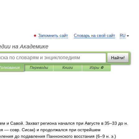
Запомнить сайт
Словарь на свой сайт
RU
едии на Академике
Найти!
Толкования
Переводы
Книги
Игры ⚽
аем
и
Савой
.
Захват
региона
начался
при
Августе
в
35
–
33
до
н
.
ия
—
совр
.
Сисак
)
и
продолжался
при
острейшем
еления
до
подавления
Паннонского
восстания
(
6
–
9
н
.
э
.)